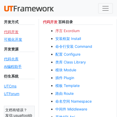
开发方式
代码开发
百科目录
序言 Exordium
代码开发
安装框架 Install
可视化开发
命令行安装 Command
开发资源
配置 Configure
代码仓库
类库 Class Library
Ai编程助手
模块 Module
衍生系统
插件 Plugin
模板 Template
UTCms
路由 Route
UTForum
命名空间 Namespace
中间件 Middleware
文档有错误？
发信:usualtool@
开放API Api