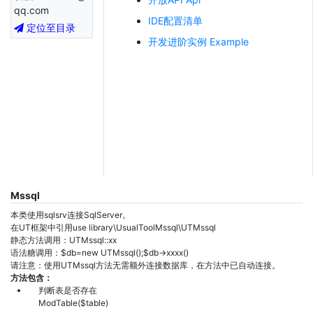
qq.com
IDE配置清单
定位至目录
开发进阶实例 Example
Mssql
本类使用sqlsrv连接SqlServer。
在UT框架中引用use library\UsualToolMssql\UTMssql
静态方法调用：UTMssql::xx
语法糖调用：$db=new UTMssql();$db->xxxx()
请注意：使用UTMssql方法无需额外连接数据库，在方法中已自动连接。
方法包含：
判断表是否存在
ModTable($table)