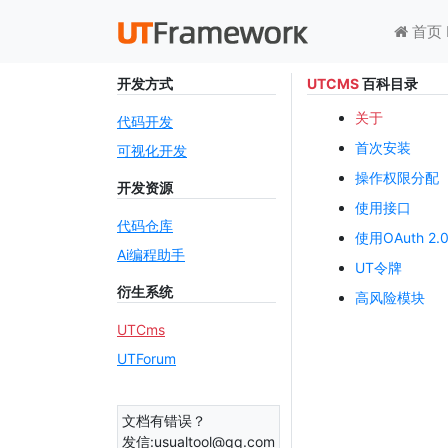
首页 
开发方式
UTCMS
百科目录
关于
代码开发
首次安装
可视化开发
操作权限分配
开发资源
使用接口
代码仓库
使用OAuth 2.
Ai编程助手
UT令牌
衍生系统
高风险模块
UTCms
UTForum
文档有错误？
发信:usualtool@qq.com