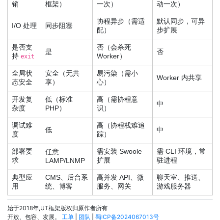
销
框架）
一次）
动一次）
协程异步（需适
默认同步，可异
I/O 处理
同步阻塞
配）
步扩展
是否支
否（会杀死
是
否
持
Worker）
exit
全局状
安全（无共
易污染（需小
Worker 内共享
态安全
享）
心）
开发复
低（标准
高（需协程意
中
杂度
PHP）
识）
调试难
高（协程栈难追
低
中
度
踪）
部署要
需安装 Swoole
需 CLI 环境，常
任意
求
扩展
驻进程
LAMP/LNMP
典型应
CMS、后台系
高并发 API、微
聊天室、推送、
用
统、博客
服务、网关
游戏服务器
始于2018年,UT框架版权归原作者所有
开放、包容、发展。
工单
|
团队
|
蜀ICP备2024067013号