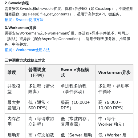
2.Swoole协程
需要安装Swoole和ut-swoole扩展。协程+异步I/O（如 Co::sleep），不能使用
阻塞函数（如 sleep(),file_get_contents），适用于高并发API、微服务。
拓展：Swoole使用方法
3.Workerman异步
需要安装Workerman或ut-workerman扩展。多进程+异步事件循环，可同步
（默认）或异步（配合AsyncTcpConnection），适用于聊天服务器、推送服
务、中等并发。
拓展：Workerman使用方法
三种调度方式优缺点对比
普通调度
Swoole协程模
维度
Workerman异步
（FPM）
式
并发模
多进程（请求
单进程多协程
多进程 + 异步事
型
隔离）
（事件驱动）
件循环
最大并
低（通常 <
极高（10,000+
高（5,000～
发能力
500 RPS）
RPS）
10,000 RPS）
内存占
高（每请求独
低（常驻内存，
中（每个
用
立进程）
复用资源）
Worker 独立）
启动开
高（每次加载
低（Server 启动
低（Worker 启