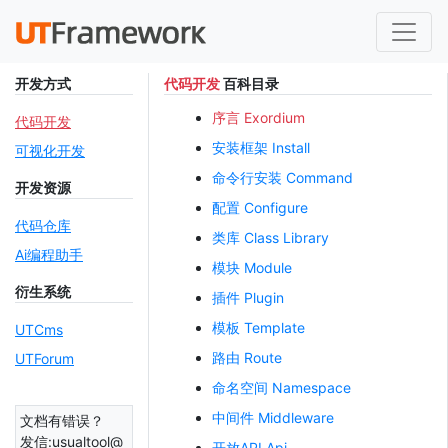
开发方式
代码开发
百科目录
序言 Exordium
代码开发
安装框架 Install
可视化开发
命令行安装 Command
开发资源
配置 Configure
代码仓库
类库 Class Library
Ai编程助手
模块 Module
衍生系统
插件 Plugin
模板 Template
UTCms
路由 Route
UTForum
命名空间 Namespace
中间件 Middleware
文档有错误？
发信:usualtool@
开放API Api